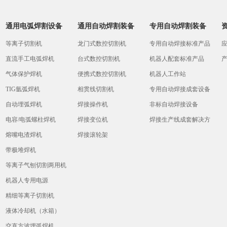
通用电弧焊割设备
通用自动焊割装备
专用自动焊割装备
等离子切割机
龙门式数控切割机
专用自动焊接标准产品
直流手工电弧焊机
台式数控切割机
机器人配套标准产品
气体保护焊机
便携式数控切割机
机器人工作站
TIG氩弧焊机
相贯线切割机
专用自动焊接成套设备
自动埋弧焊机
焊接操作机
非标自动焊接设备
电容/电弧螺柱焊机
焊接变位机
焊接生产线成套解决方
熔嘴电渣焊机
焊接滚轮架
案
带极堆焊机
等离子气刨切割两用机
机器人专用电源
精细等离子切割机
液体冷却机（水箱）
交直方波埋弧焊机