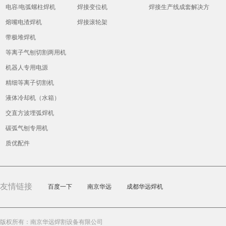
电容/电弧螺柱焊机
焊接变位机
焊接生产线成套解决方
熔嘴电渣焊机
焊接滚轮架
案
带极堆焊机
等离子气刨切割两用机
机器人专用电源
精细等离子切割机
液体冷却机（水箱）
交直方波埋弧焊机
碳弧气刨专用机
质优配件
友情链接
百度一下
南京华远
成都华远焊机
版权所有：南京华远焊割设备有限公司