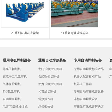
ZT系列自调试滚轮架
KT系列可调式滚轮架
通用电弧焊割设备
通用自动焊割装备
专用自动焊割装备
等离子切割机
龙门式数控切割机
专用自动焊接标准产品
直流手工电弧焊机
台式数控切割机
机器人配套标准产品
气体保护焊机
便携式数控切割机
机器人工作站
TIG氩弧焊机
相贯线切割机
专用自动焊接成套设备
自动埋弧焊机
焊接操作机
非标自动焊接设备
电容/电弧螺柱焊机
焊接变位机
焊接生产线成套解决方