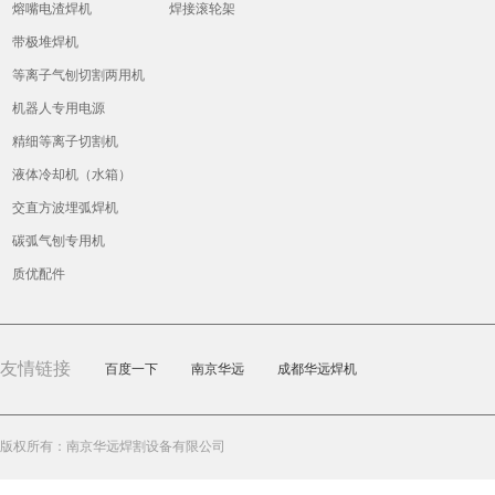
熔嘴电渣焊机
焊接滚轮架
案
带极堆焊机
等离子气刨切割两用机
机器人专用电源
精细等离子切割机
液体冷却机（水箱）
交直方波埋弧焊机
碳弧气刨专用机
质优配件
友情链接
百度一下
南京华远
成都华远焊机
版权所有：南京华远焊割设备有限公司